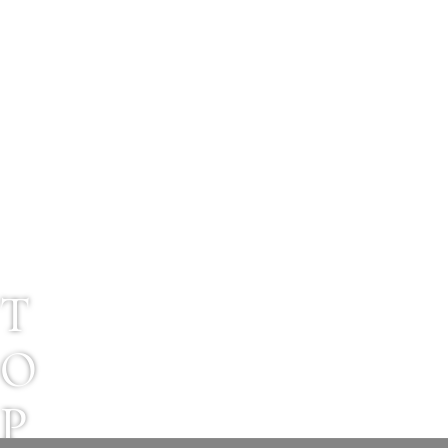
T
O
P