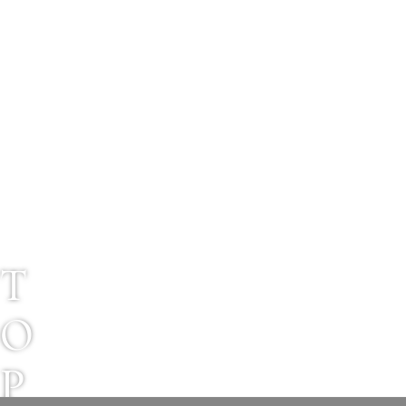
T
O
P